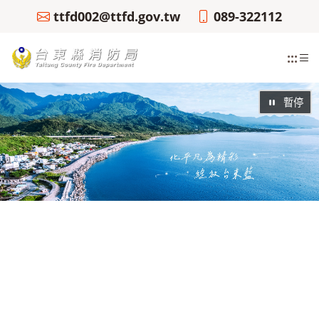
ttfd002@ttfd.gov.tw
089-322112
:::
暫停