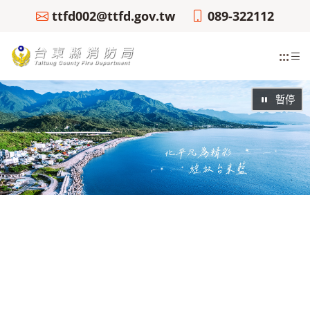
ttfd002@ttfd.gov.tw
089-322112
:::
暫停