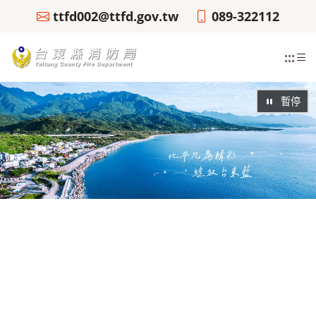
ttfd002@ttfd.gov.tw
089-322112
:::
暫停