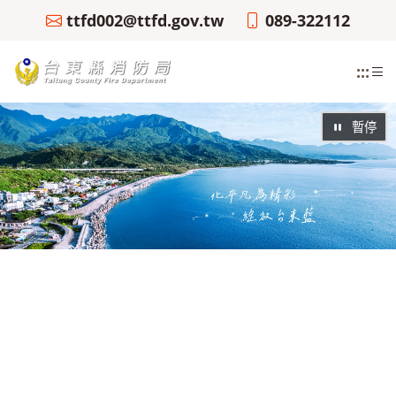
ttfd002@ttfd.gov.tw
089-322112
:::
暫停