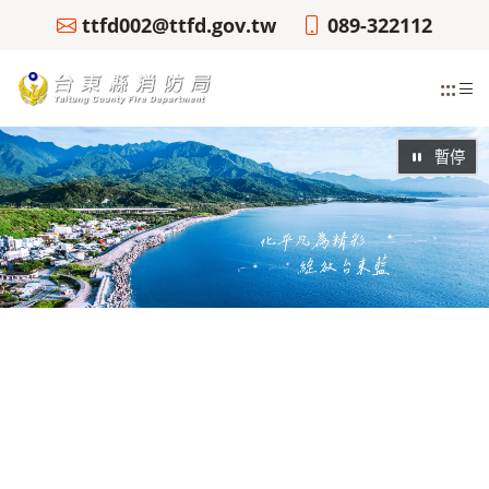
ttfd002@ttfd.gov.tw
089-322112
:::
暫停