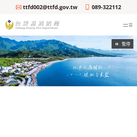
ttfd002@ttfd.gov.tw
089-322112
:::
暫停