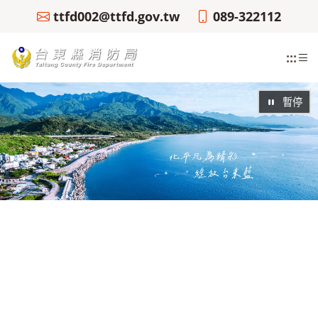
ttfd002@ttfd.gov.tw
089-322112
:::
暫停