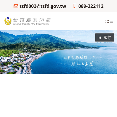
ttfd002@ttfd.gov.tw
089-322112
:::
暫停