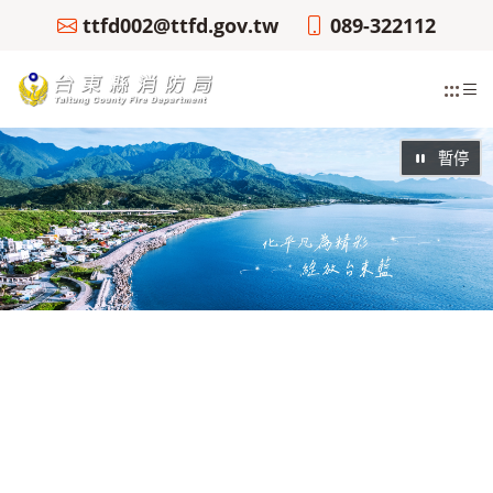
ttfd002@ttfd.gov.tw
089-322112
:::
暫停