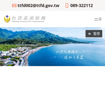
ttfd002@ttfd.gov.tw
089-322112
:::
暫停