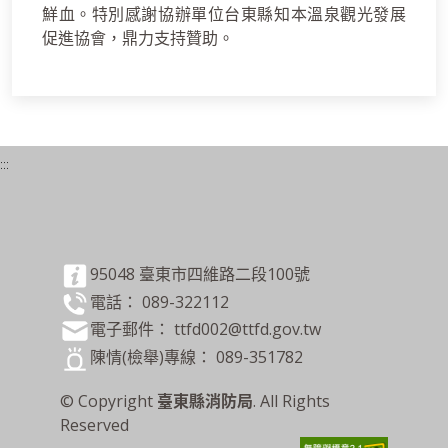
鮮血。特別感謝協辦單位台東縣知本溫泉觀光發展
促進協會，鼎力支持贊助。
:::
95048 臺東市四維路二段100號
電話： 089-322112
電子郵件： ttfd002@ttfd.gov.tw
陳情(檢舉)專線： 089-351782
© Copyright
臺東縣消防局
. All Rights
Reserved