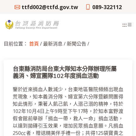
跳
ttfd002@ttfd.gov.tw
089-322112
到
主
:::
要
內
容
目前位置：
首頁
/ 最新消息 / 新聞公告 /
區
塊
台東縣消防局台東大隊知本分隊辦理所屬
義消、婦宣團隊102年度捐血活動
鑒於近來捐血人數減少，台東地區醫院頻頻出現血
荒現象，知本義消分隊、婦宣第六分隊暨顧問團得
知此情形，秉著人飢己飢，人溺己溺的精神，特於
102年10月4日上午9時至下午17時，於知本富野渡
假會館前舉辦「捐血一帶，救人一命」捐血活動，
以達到拋磚引玉效果，增加民眾捐血意願。凡捐血
250㏄者，贈送精美伴手禮一份；共得125袋寶貴之