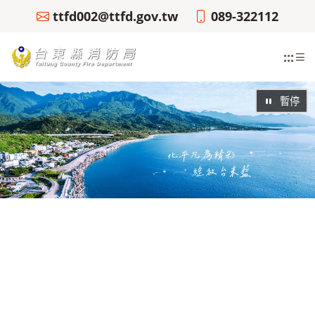
ttfd002@ttfd.gov.tw
089-322112
:::
暫停