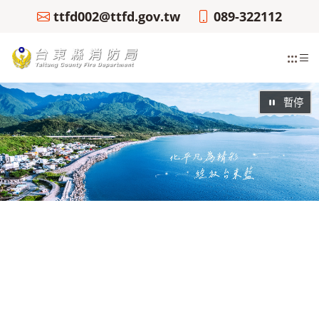
ttfd002@ttfd.gov.tw
089-322112
:::
暫停