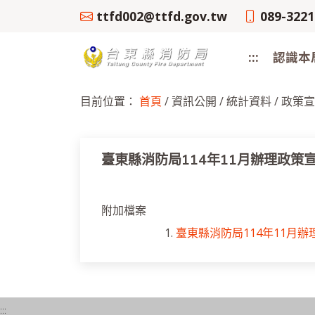
跳
ttfd002@ttfd.gov.tw
089-3221
到
主
:::
認識本
要
內
容
目前位置：
首頁
/ 資訊公開 / 統計資料 / 政
區
塊
臺東縣消防局114年11月辦理政策
附加檔案
1.
臺東縣消防局114年11月辦理
:::