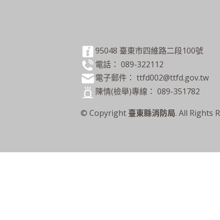
95048 臺東市四維路二段100號
電話： 089-322112
電子郵件： ttfd002@ttfd.gov.tw
陳情(檢舉)專線： 089-351782
© Copyright
臺東縣消防局
. All Rights