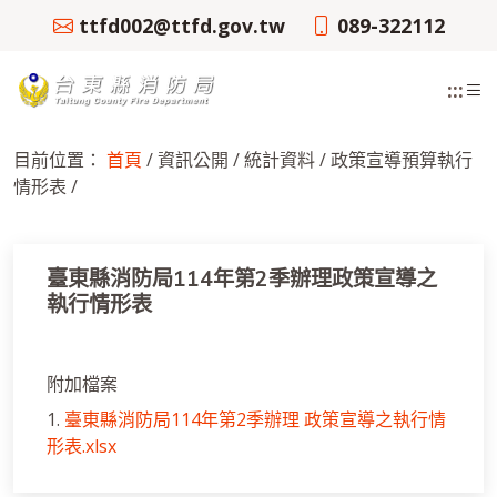
跳
ttfd002@ttfd.gov.tw
089-322112
到
主
:::
要
內
容
目前位置：
首頁
/ 資訊公開 / 統計資料 / 政策宣導預算執行
區
情形表 /
塊
臺東縣消防局114年第2季辦理政策宣導之
執行情形表
附加檔案
1.
臺東縣消防局114年第2季辦理 政策宣導之執行情
形表.xlsx