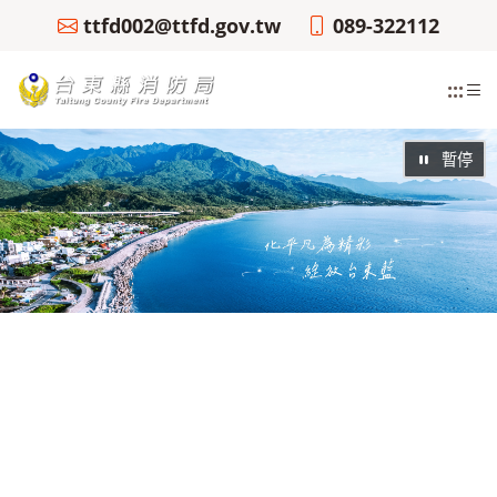
ttfd002@ttfd.gov.tw
089-322112
:::
暫停