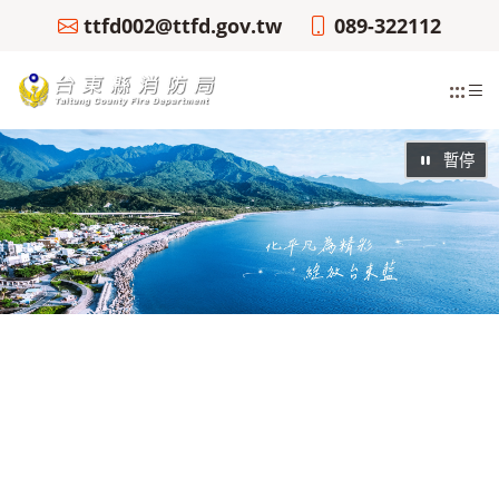
ttfd002@ttfd.gov.tw
089-322112
:::
暫停