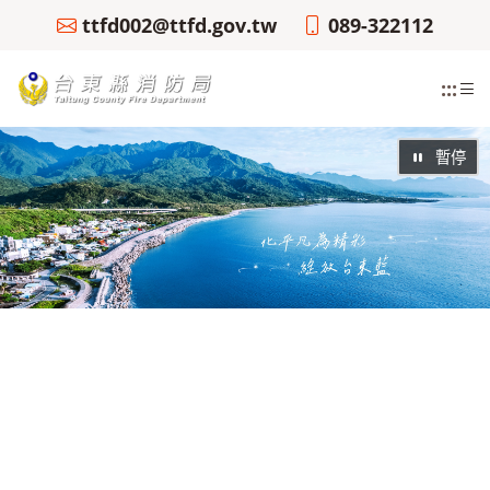
ttfd002@ttfd.gov.tw
089-322112
:::
暫停