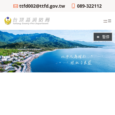
ttfd002@ttfd.gov.tw
089-322112
:::
暫停