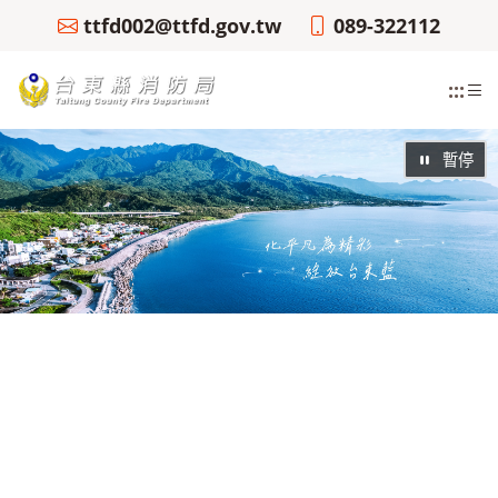
ttfd002@ttfd.gov.tw
089-322112
:::
暫停