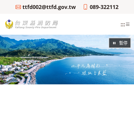
ttfd002@ttfd.gov.tw
089-322112
:::
暫停