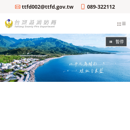
ttfd002@ttfd.gov.tw
089-322112
:::
暫停