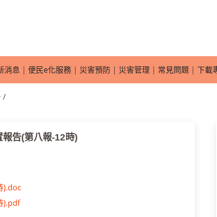
新消息
|
便民e化服務
|
災害預防
|
災害管理
|
常見問題
|
下載
/
告(第八報-12時)
.doc
.pdf