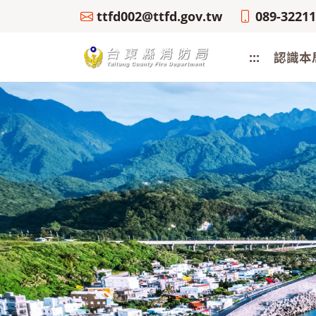
ttfd002@ttfd.gov.tw
089-3221
:::
認識本