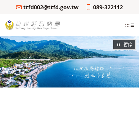
ttfd002@ttfd.gov.tw
089-322112
:::
暫停