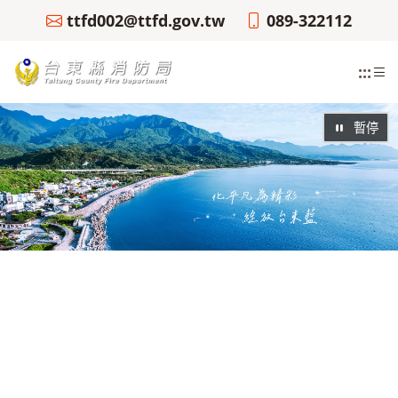
ttfd002@ttfd.gov.tw
089-322112
:::
暫停