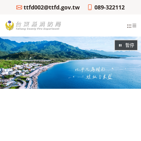
ttfd002@ttfd.gov.tw
089-322112
:::
暫停