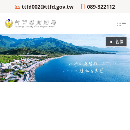
ttfd002@ttfd.gov.tw
089-322112
:::
暫停