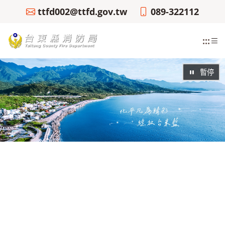
ttfd002@ttfd.gov.tw
089-322112
:::
暫停