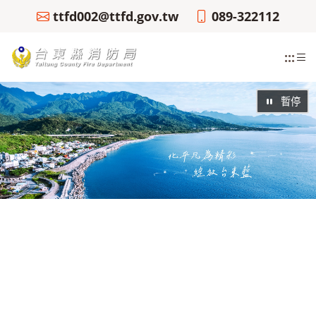
ttfd002@ttfd.gov.tw
089-322112
:::
暫停